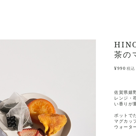
HIN
茶の
¥990
税込
佐賀県嬉
レンジ・
い香りが
ポットで
マグカッ
ウォータ