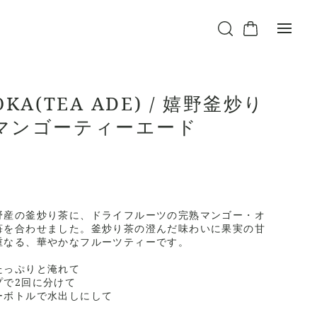
OKA(TEA ADE) / 嬉野釜炒り
マンゴーティーエード
野産の釜炒り茶に、ドライフルーツの完熟マンゴー・オ
苺を合わせました。釜炒り茶の澄んだ味わいに果実の甘
重なる、華やかなフルーツティーです。
たっぷりと淹れて
プで2回に分けて
ーボトルで水出しにして